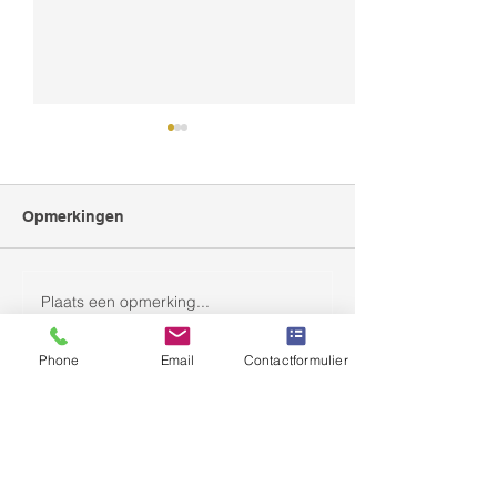
Opmerkingen
Plaats een opmerking...
Retail Safari in Den
Gordijnen, beh
Bosch
meubelstofferi
Phone
Email
Contactformulier
WAT LEUK DAT U HIER BENT
AANGEKOMEN! KOFFIE?
Neem gerust contact met ons op!
Wij reageren binnen 48 uur.