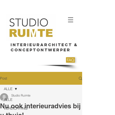
Interieurarchitect &
Conceptontwerper
FAQ
Post
ALLE
Studio Ruimte
ALLE
Nu ook interieuradvies bij
VERLICHTING