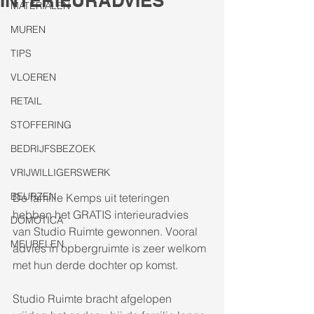
INTERIEURADVIES
MATERIALEN
MUREN
TIPS
VLOEREN
RETAIL
STOFFERING
BEDRIJFSBEZOEK
VRIJWILLIGERSWERK
BEURZEN
De familie Kemps uit teteringen 
hebben het GRATIS interieuradvies 
DOMOTICA
van Studio Ruimte gewonnen. Vooral 
MEUBELEN
advies in opbergruimte is zeer welkom 
met hun derde dochter op komst.
Studio Ruimte bracht afgelopen 