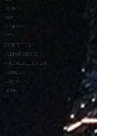
MUREN
TIPS
VLOEREN
RETAIL
STOFFERING
BEDRIJFSBEZOEK
VRIJWILLIGERSWERK
BEURZEN
DOMOTICA
MEUBELEN