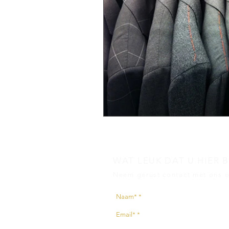
WAT LEUK DAT U HIER 
Neem gerust contact met ons o