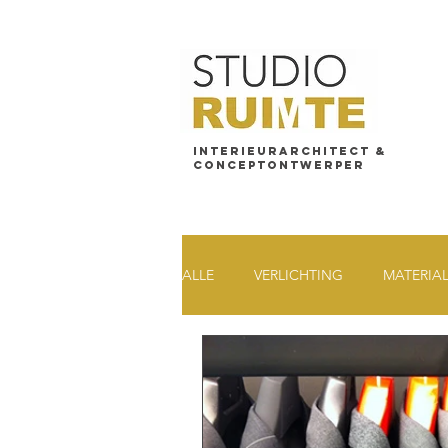
Interieurarchitect &
Conceptontwerper
ALLE
VERLICHTING
MATERIA
BEDRIJFSBEZOEK
VRIJWILL