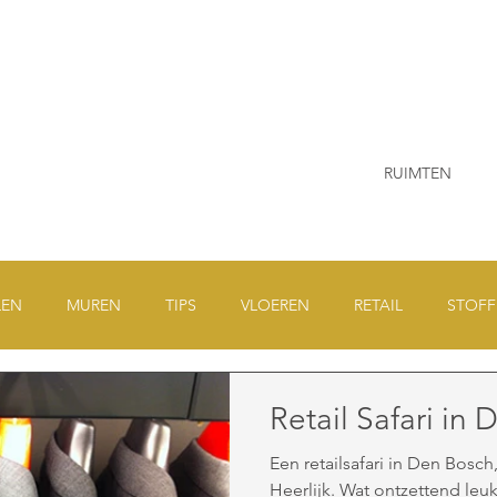
RUIMTEN
LEN
MUREN
TIPS
VLOEREN
RETAIL
STOFF
IGERSWERK
BEURZEN
DOMOTICA
MEUBELEN
Retail Safari in
Een retailsafari in Den Bosch, door Nathalie den Dekker.
Heerlijk. Wat ontzettend leu