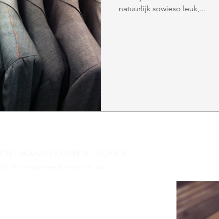
natuurlijk sowieso leuk,...
BENT AANGEKOMEN! KOFFIE?
p! Wij reageren binnen 48 uur.