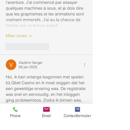
l’aventure. J’ai commencé par essayer 
quelques machines à sous, et je dois dire 
que les graphismes et les animations sont 
vraiment immersifs. J’ai eu la chance de 
tomber sur un bonus gratuit…
Meer tonen
Like
Reageren
Vladimir Sergei
08 jan 2025
Hoi, ik ben onlangs begonnen met spelen 
bij Qbet Casino en ik moet zeggen dat het 
een geweldige ervaring was. De registratie 
was snel en eenvoudig, en het inloggen 
ging probleemloos. Zodra ik binnen was, 
werd ik begroet door een interessante 
welkomstbonus die me direct motiveerde 
Phone
Email
Contactformulier
om meer te spelen.
De selectie van spellen is indrukwekkend, 
met een breed aanbod aan gokkasten, 