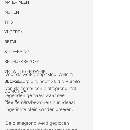
MATERIALEN
MUREN
TIPS
VLOEREN
RETAIL
STOFFERING
BEDRIJFSBEZOEK
VRIJWILLIGERSWERK
Voor de werkgroep 'Mooi Willem-
Alexanderplein, heeft Studio Ruimte 
BEURZEN
van de zomer een plattegrond met 
DOMOTICA
legenden gemaakt waarmee 
MEUBELEN
deelnemers/bewoners hun ideaal 
ingerichte plein konden creëren. 
De plattegrond werd geplot en 
legenden geknipt door een van de 